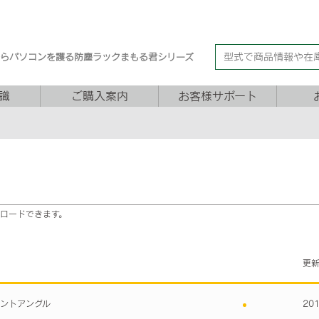
からパソコンを護る防塵ラックまもる君シリーズ
識
ご購入案内
お客様サポート
ンロードできます。
更
ウントアングル
20