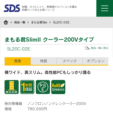
粉塵、オイルミスト、熱環境からパソコンを護る
防塵ラックまもる君シリーズ
menu
商品一覧
まもる君Slim
SL20C-02E
まもる君SlimII クーラー200Vタイプ
商品一覧に戻る
SL20C-02E
概要
特長
スペック
オプション
横ワイド、奥スリム。高性能PCもしっかり護る
熱対策機器
ノンフロンノンドレンクーラー200V
価格
780,000円