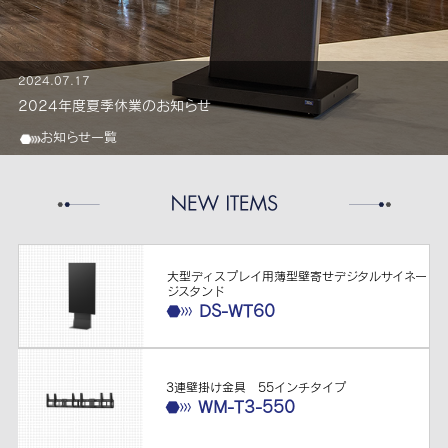
2024.07.17
20
2024年度夏季休業のお知らせ
新
お知らせ一覧
大型ディスプレイ用薄型壁寄せデジタルサイネー
ジスタンド
DS-WT60
3連壁掛け金具 55インチタイプ
WM-T3-550