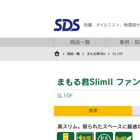
粉塵、オイルミスト、熱環境
商品一覧
事例・知
商品一覧
まもる君Slim
SL10F
まもる君SlimII ファ
SL10F
概要
奥スリム。限られたスペースに最適