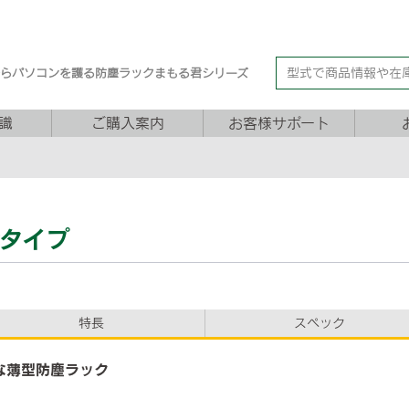
からパソコンを護る防塵ラックまもる君シリーズ
識
ご購入案内
お客様サポート
ンタイプ
特長
スペック
な薄型防塵ラック