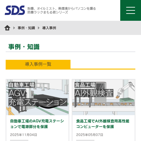
粉塵、オイルミスト、熱環境からパソコンを護る
防塵ラックまもる君シリーズ
menu
事例・知識
導入事例
事例・知識
導入事例一覧
自動車工場のAGV充電ステーシ
食品工場でAI外観検査用高性能
ョンで電源部分を保護
コンピューターを保護
2025年11月04日
2025年05月07日