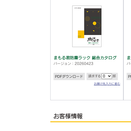
まもる君防塵ラック 総合カタログ
ま
バージョン：20260423
バ
請求する
部
PDFダウンロード
お届け先入力に進む
お客様情報