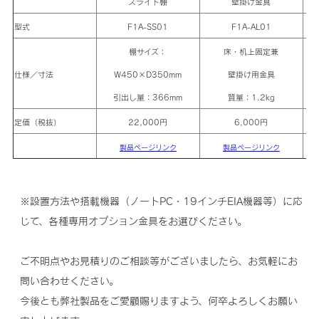
スライド棚
壁掛け金具
型式
F1A-SS01
F1A-AL01
棚サイズ：
床・机上固定兼
仕様／寸法
W450×D350mm
壁掛け用金具
引出し量：366mm
質量：1.2kg
定価（税抜）
22,000円
6,000円
製品ページリンク
製品ページリンク
※設置方法や搭載機器（ノートPC・19インチEIA機器等）に応
じて、各種専用オプション金具をお選びください。
ご不明点やお見積りのご相談等がございましたら、お気軽にお
問い合わせください。
今後とも弊社製品をご愛顧賜りますよう、何卒よろしくお願い