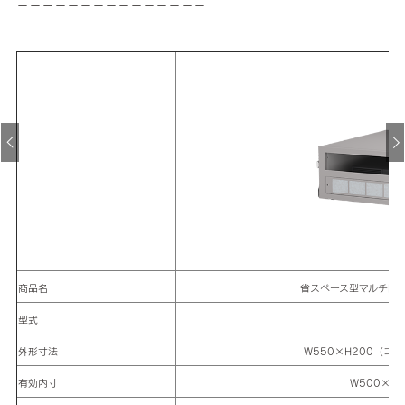
－－－－－－－－－－－－－－－
商品名
省スペース型マルチ防塵
型式
F
外形寸法
W550×H200（ゴム
有効内寸
W500×H1