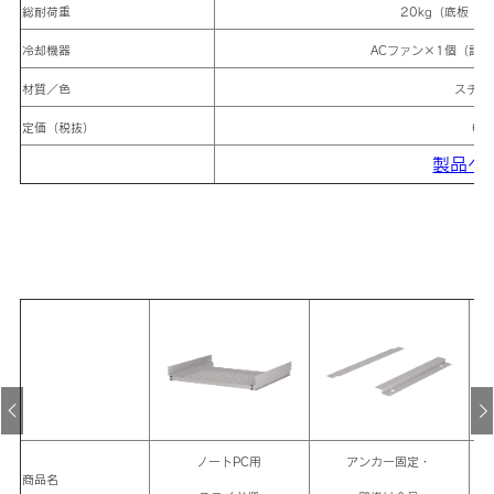
総耐荷重
20kg（底板：1
冷却機器
ACファン×1個（許容
材質／色
スチー
定価（税抜）
68
製品ペ
ノートPC用
アンカー固定・
商品名