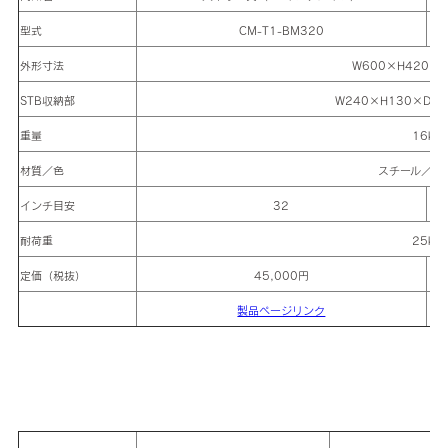
型式
CM-T1-BM320
外形寸法
W600×H420×D
STB収納部
W240×H130×D17
重量
16kg
材質／色
スチール／ブ
インチ目安
32
耐荷重
25kg
定価（税抜）
45,000円
製品ページリンク