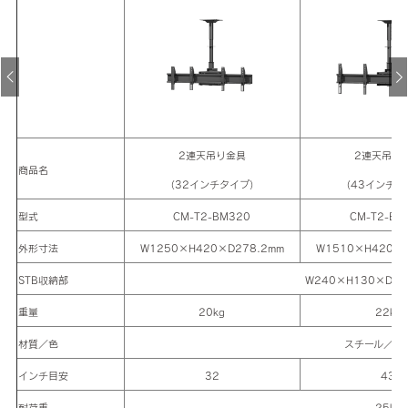
2連天吊り金具
2連天吊り
商品名
（32インチタイプ）
（43インチタ
型式
CM-T2-BM320
CM-T2-BM
外形寸法
W1250×H420×D278.2mm
W1510×H420×D
STB収納部
W240×H130×D17
重量
20kg
22kg
材質／色
スチール／ブ
インチ目安
32
43
耐荷重
25kg