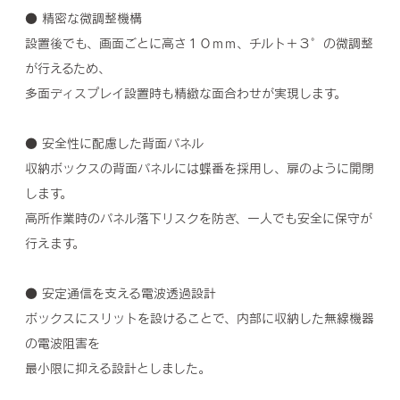
● 精密な微調整機構
設置後でも、画面ごとに高さ１０ｍｍ、チルト＋３°の微調整
が行えるため、
多面ディスプレイ設置時も精緻な面合わせが実現します。
● 安全性に配慮した背面パネル
収納ボックスの背面パネルには蝶番を採用し、扉のように開閉
します。
高所作業時のパネル落下リスクを防ぎ、一人でも安全に保守が
行えます。
● 安定通信を支える電波透過設計
ボックスにスリットを設けることで、内部に収納した無線機器
の電波阻害を
最小限に抑える設計としました。