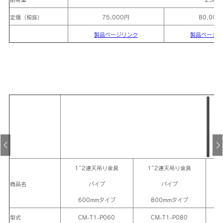
定価（税抜）
75,000円
80,000
製品ページリンク
製品ページ
1~2連天吊り金具
1~2連天吊り金具
商品名
パイプ
パイプ
600mmタイプ
800mmタイプ
型式
CM-T1-P060
CM-T1-P080