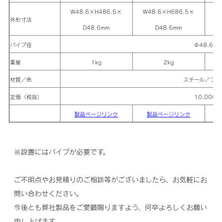
W48.6×H486.5×
W48.6×H686.5×
W
外形寸法
D48.6mm
D48.6mm
パイプ径
Φ48.6mm
重量
1kg
2kg
材質／色
スチール／ブラ
定価（税抜）
10,000円
製品ページリンク
製品ページリンク
※設置にはパイプが必要です。
ご不明点やお見積りのご相談等がございましたら、お気軽にお
問い合わせください。
今後とも弊社製品をご愛顧賜りますよう、何卒よろしくお願い
申し上げます。