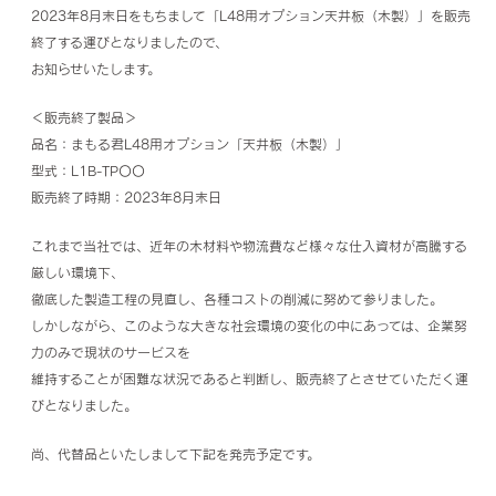
2023年8月末日をもちまして「L48用オプション天井板（木製）」を販売
終了する運びとなりましたので、
お知らせいたします。
＜販売終了製品＞
品名：まもる君L48用オプション「天井板（木製）」
型式：L1B-TP〇〇
販売終了時期：2023年8月末日
これまで当社では、近年の木材料や物流費など様々な仕入資材が高騰する
厳しい環境下、
徹底した製造工程の見直し、各種コストの削減に努めて参りました。
しかしながら、このような大きな社会環境の変化の中にあっては、企業努
力のみで現状のサービスを
維持することが困難な状況であると判断し、販売終了とさせていただく運
びとなりました。
尚、代替品といたしまして下記を発売予定です。