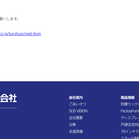
願いします。
o.jp/furniture/mail-form
会社案内
商品情報
ごあいさつ
防塵ラック
SDS VISION
FactoryFurni
会社概要
ディスプレ
沿革
戸建住宅向
生産設備
19インチ
スチール制