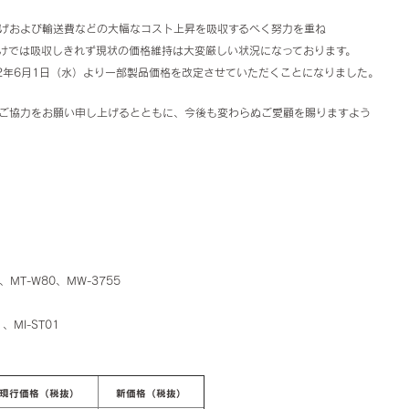
げおよび輸送費などの大幅なコスト上昇を吸収するべく努力を重ね
けでは吸収しきれず現状の価格維持は大変厳しい状況になっております。
2年6月1日（水）より一部製品価格を改定させていただくことになりました。
ご協力をお願い申し上げるとともに、今後も変わらぬご愛顧を賜りますよう
、MT-W80、MW-3755
、MI-ST01
現行価格（税抜）
新価格（税抜）