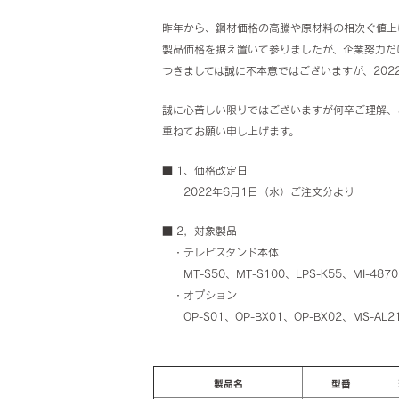
昨年から、鋼材価格の高騰や原材料の相次ぐ値上
製品価格を据え置いて参りましたが、企業努力だ
つきましては誠に不本意ではございますが、202
誠に心苦しい限りではございますが何卒ご理解、
重ねてお願い申し上げます。
■ 1、価格改定日
2022年6月1日（水）ご注文分より
■ 2，対象製品
・テレビスタンド本体
MT-S50、MT-S100、LPS-K55、MI-4870
・オプション
OP-S01、OP-BX01、OP-BX02、MS-AL21
製品名
型番