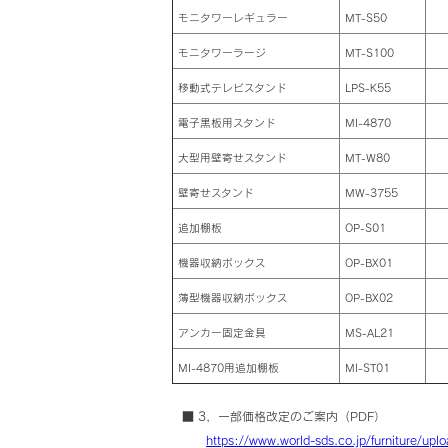
モニタワーレギュラー
MT-S50
モニタワーラージ
MT-S100
移動式テレビスタンド
LPS-K55
電子黒板用スタンド
MI-4870
大型用壁寄せスタンド
MT-W80
壁寄せスタンド
MW-3755
追加棚板
OP-S01
機器収納ボックス
OP-BX01
薄型機器収納ボックス
OP-BX02
アンカー固定金具
MS-AL21
MI-4870用追加棚板
MI-ST01
■ 3，一部価格改定のご案内（PDF）
https://www.world-sds.co.jp/furniture/u