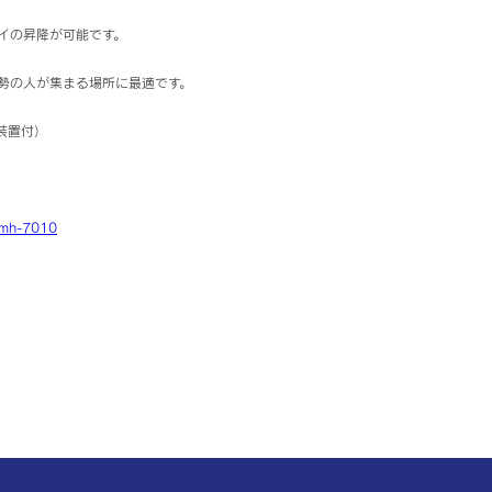
イの昇降が可能です。
勢の人が集まる場所に最適です。
装置付）
t/mh-7010