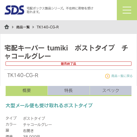
宅配ボックス製品シリーズ。不在時に荷物を受け
取れます。
menu
商品一覧
TK140-CG-R
宅配キーパー tumiki ポストタイプ チ
ャコールグレー
販売終了品
TK140-CG-R
商品一覧に戻る
概要
特長
スペック
大型メール便も受け取れるポストタイプ
タイプ
ポストタイプ
カラー
チャコールグレー
扉
右開き
価格
38,000円