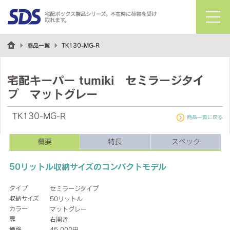
宅配ボックス製品シリーズ。不在時に荷物を受け
取れます。
menu
商品一覧
TK130-MG-R
宅配キーパー tumiki セミラージタイ
プ マットグレー
TK130-MG-R
商品一覧に戻る
概要
特長
スペック
50リットル収納サイズのコンパクトモデル
タイプ
セミラージタイプ
収納サイズ
50リットル
カラー
マットグレー
扉
右開き
価格
45,000円