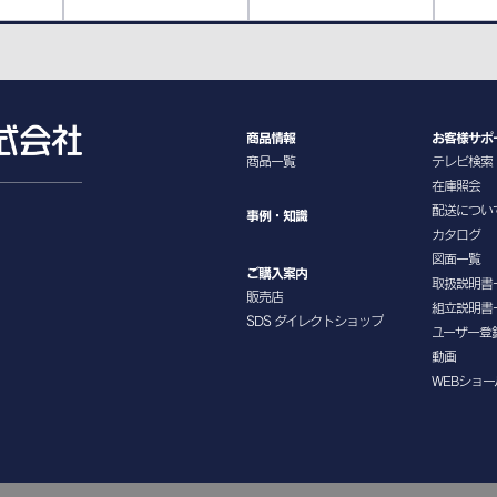
商品情報
お客様サポ
商品一覧
テレビ検索
在庫照会
配送につい
事例・知識
カタログ
図面一覧
ご購入案内
取扱説明書
販売店
組立説明書
SDS ダイレクトショップ
ユーザー登
動画
WEBショー