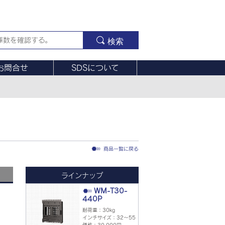
検索
お問合せ
SDSについて
商品一覧に戻る
ラインナップ
WM-T30-
440P
耐荷重：30kg
インチサイズ：32～55