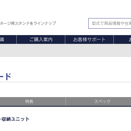
ネージ用スタンドをラインナップ
識
ご購入案内
お客様サポート
ード
特長
スペック
＋収納ユニット