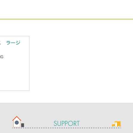
ス ラージ
MG