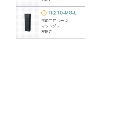
TK210-MG-L
機能門柱 ラージ
マットグレー
左開き