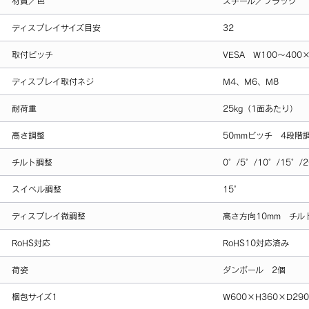
材質／色
スチール／ブラック
ディスプレイサイズ目安
32
取付ピッチ
VESA W100～400
ディスプレイ取付ネジ
M4、M6、M8
耐荷重
25kg（1面あたり）
高さ調整
50mmピッチ 4段階
チルト調整
0°/5°/10°/15°/
スイベル調整
15°
ディスプレイ微調整
高さ方向10mm チル
RoHS対応
RoHS10対応済み
荷姿
ダンボール 2個
梱包サイズ1
W600×H360×D290