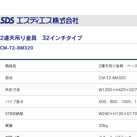
2連天吊り金具 32インチタイプ
CM-T2-BM320
商品名
2連天吊り金具 ベー
型式
CM-T2-BM320
外形寸法
W1250×H420×D27
パイプ長さ
600、800、1000、
STB収納部
W240×H130×D1
質量
20kg