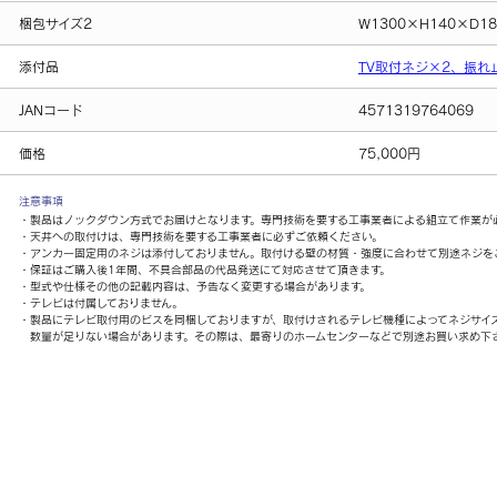
梱包サイズ2
W1300×H140×D18
添付品
TV取付ネジ×2、振れ
JANコード
4571319764069
価格
75,000円
注意事項
・製品はノックダウン方式でお届けとなります。専門技術を要する工事業者による組立て作業が
・天井への取付けは、専門技術を要する工事業者に必ずご依頼ください。
・アンカー固定用のネジは添付しておりません。取付ける壁の材質・強度に合わせて別途ネジを
・保証はご購入後1年間、不具合部品の代品発送にて対応させて頂きます。
・型式や仕様その他の記載内容は、予告なく変更する場合があります。
・テレビは付属しておりません。
・製品にテレビ取付用のビスを同梱しておりますが、取付けされるテレビ機種によってネジサイ
数量が足りない場合があります。その際は、最寄りのホームセンターなどで別途お買い求め下