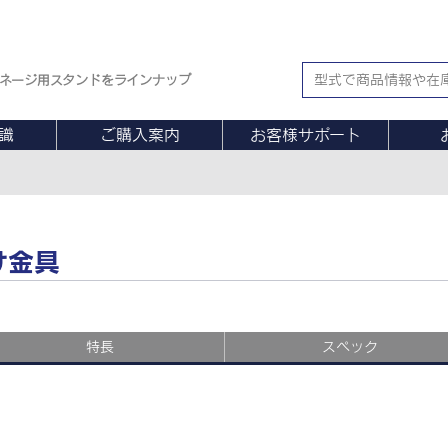
ネージ用スタンドをラインナップ
識
ご購入案内
お客様サポート
け金具
特長
スペック