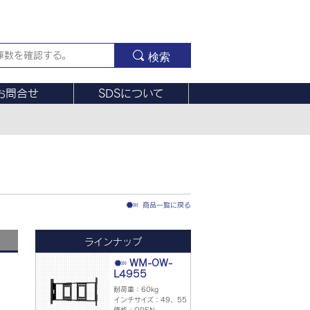
検索
お問合せ
SDSについて
商品一覧に戻る
ラインナップ
WM-OW-
L4955
耐荷重：60kg
インチサイズ：49、55