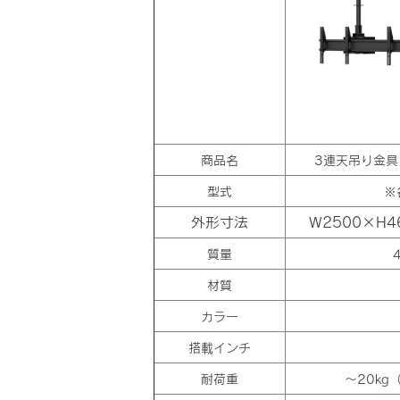
商品名
3連天吊り金具
型式
※
外形寸法
W2500×H4
質量
材質
カラー
搭載インチ
耐荷重
～20kg