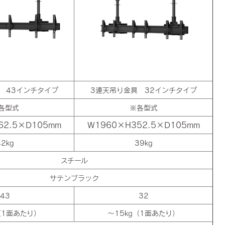
 43インチタイプ
3連天吊り金具 32インチタイプ
各型式
※各型式
62.5×D105mm
W1960×H352.5×D105mm
42kg
39kg
スチール
サテンブラック
43
32
（1面あたり）
～15kg（1面あたり）