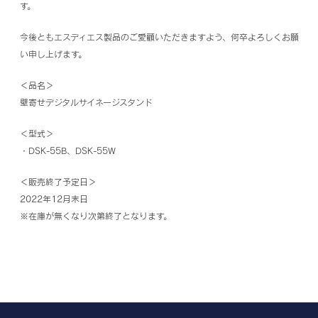
す。
今後ともエスディエス製品のご愛顧いただきますよう、何卒よろしくお願
い申し上げます。
＜品名＞
壁寄せデジタルサイネージスタンド
＜型式＞
・DSK-55B、DSK-55W
＜販売終了予定日＞
2022年12月末日
※在庫が無くなり次第終了となります。