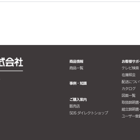
商品情報
お客様サポ
商品一覧
テレビ検索
在庫照会
配送につい
事例・知識
カタログ
図面一覧
ご購入案内
取扱説明書
販売店
組立説明書
SDS ダイレクトショップ
ユーザー登