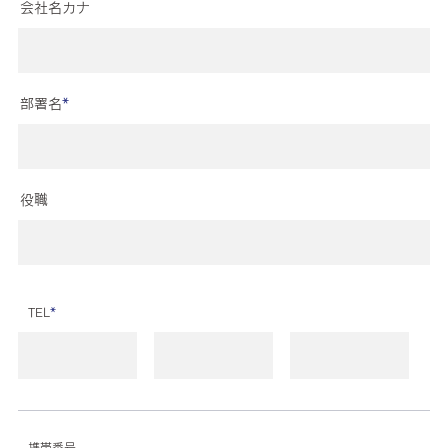
会社名カナ
部署名
*
役職
TEL
*
携帯番号