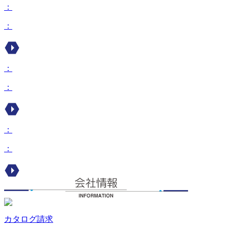
：
：
：
：
：
：
カタログ請求