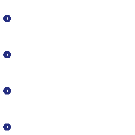
：
：
：
：
：
：
：