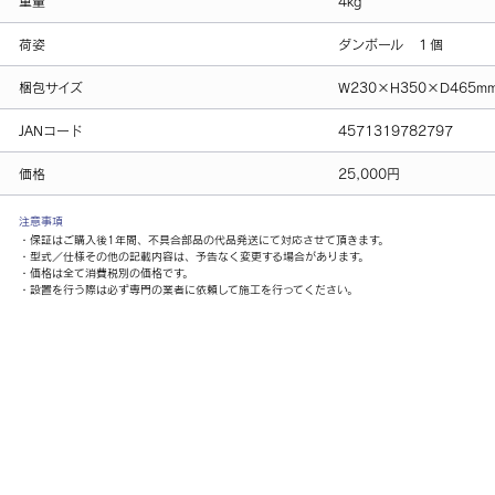
重量
4kg
荷姿
ダンボール １個
梱包サイズ
W230×H350×D465m
JANコード
4571319782797
価格
25,000円
注意事項
・保証はご購入後1年間、不具合部品の代品発送にて対応させて頂きます。
・型式／仕様その他の記載内容は、予告なく変更する場合があります。
・価格は全て消費税別の価格です。
・設置を行う際は必ず専門の業者に依頼して施工を行ってください。