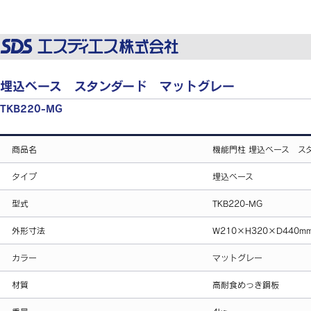
埋込ベース スタンダード マットグレー
TKB220-MG
商品名
機能門柱 埋込ベース ス
タイプ
埋込ベース
型式
TKB220-MG
外形寸法
W210×H320×D440m
カラー
マットグレー
材質
高耐食めっき鋼板