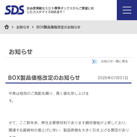
自由度満載なＳＤＳ標準ボックスからご要望に応
じたカスタマイズ対応まで！
menu
お知らせ
BOX製品価格改定のお知らせ
お知らせ
お知らせ一覧に戻る
BOX製品価格改定のお知らせ
2026年07月01日
平素は格別のご高配を賜り、厚く御礼申し上げま
す。
さて、ここ数年来、弊社主要原材料であります鋼材価格が上昇しており、
関連する副資材の値上げに伴い、製品原価を大きく引き上げる要因があり