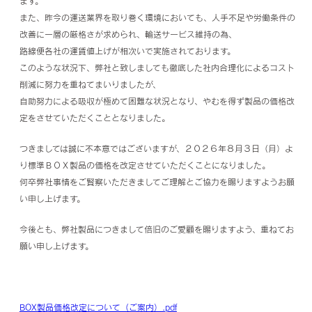
ます。
また、昨今の運送業界を取り巻く環境においても、人手不足や労働条件の
改善に一層の厳格さが求められ、輸送サービス維持の為、
路線便各社の運賃値上げが相次いで実施されております。
このような状況下、弊社と致しましても徹底した社内合理化によるコスト
削減に努力を重ねてまいりましたが、
自助努力による吸収が極めて困難な状況となり、やむを得ず製品の価格改
定をさせていただくこととなりました。
つきましては誠に不本意ではございますが、２０２６年８月３日（月）よ
り標準ＢＯＸ製品の価格を改定させていただくことになりました。
何卒弊社事情をご賢察いただきましてご理解とご協力を賜りますようお願
い申し上げます。
今後とも、弊社製品につきまして倍旧のご愛顧を賜りますよう、重ねてお
願い申し上げます。
BOX製品価格改定について（ご案内）.pdf