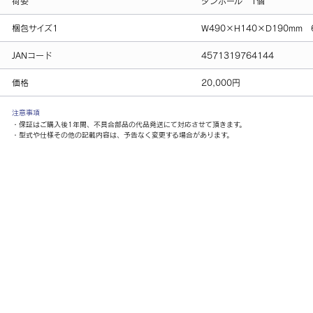
荷姿
ダンボール 1個
梱包サイズ1
W490×H140×D190mm 
JANコード
4571319764144
価格
20,000円
注意事項
・保証はご購入後1年間、不具合部品の代品発送にて対応させて頂きます。
・型式や仕様その他の記載内容は、予告なく変更する場合があります。