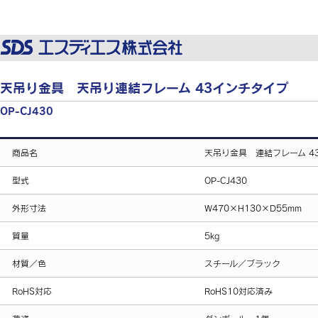
天吊り金具 天吊り連結フレーム 43インチタイプ
OP-CJ430
商品名
天吊り金具 連結フレーム 4
型式
OP-CJ430
外形寸法
W470×H130×D55mm
質量
5kg
材質／色
スチール／ブラック
RoHS対応
RoHS10対応済み