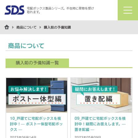
宅配ボックス製品シリーズ。不在時に荷物を受け
取れます。
menu
商品について
購入前の予備知識
商品について
購入前の予備知識一覧
10_戸建てに宅配ボックスを検
09_戸建てに宅配ボックスを検
討中！— ポスト一体型宅配ボッ
討中！疑問にお答えします。—
クス —
置き配編 —
2023年06月14日
2023年05月09日