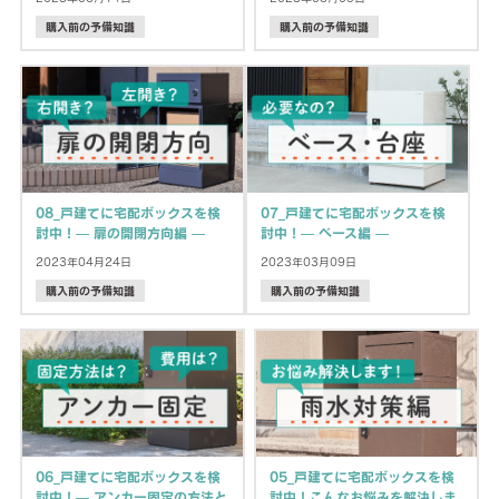
購入前の予備知識
購入前の予備知識
08_戸建てに宅配ボックスを検
07_戸建てに宅配ボックスを検
討中！— 扉の開閉方向編 —
討中！— ベース編 —
2023年04月24日
2023年03月09日
購入前の予備知識
購入前の予備知識
06_戸建てに宅配ボックスを検
05_戸建てに宅配ボックスを検
討中！— アンカー固定の方法と
討中！こんなお悩みを解決しま