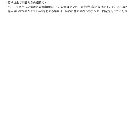
・価格は全て消費税別の価格です。
・ベースを使用した据置き設置専用品です。設置はアンカー固定が必須となりますので、必ず専
・組み合わせ高さが1500mmを超える場合は、床面に加え壁面へのアンカー固定を行ってくだ