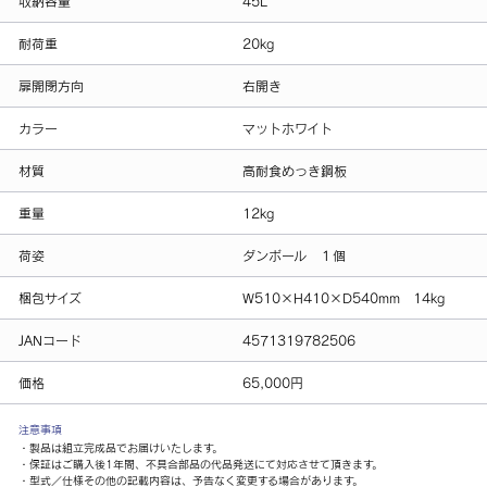
収納容量
45L
耐荷重
20kg
扉開閉方向
右開き
カラー
マットホワイト
材質
高耐食めっき鋼板
重量
12kg
荷姿
ダンボール １個
梱包サイズ
W510×H410×D540mm 14kg
JANコード
4571319782506
価格
65,000円
注意事項
・製品は組立完成品でお届けいたします。
・保証はご購入後1年間、不具合部品の代品発送にて対応させて頂きます。
・型式／仕様その他の記載内容は、予告なく変更する場合があります。